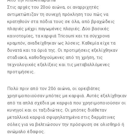
Από την
KrisAnnapurna
Στις αρχές του 20ού αιώνα, οι αναρριχητές
αντιμετώπιζαν τη συνεχή πρόκληση του πώς να
κρατηθούν στα πόδια τους σε όλα, από βραχώδεις
πλαγιές μέχρι παγωμένες πλαγιές. Δύο βασικές
καινοτομίες, τα καρφιά Tricouni και τα σύγχρονα
κραμπόν, αναδείχθηκαν ως λύσεις. Καθεμία είχε τα
δυνατά και τα όριά της. Οι προτιμήσεις εξελίχθηκαν
σταδιακά, καθοδηγούμενες από τη χρήση, τις
τεχνολογικές εξελίξεις και τις μεταβαλλόμενες
προτιμήσεις.
Πολύ πριν από τον 20ό αιώνα, οι ορειβάτες
χρησιμοποιούσαν μπότες με καρφιά. Αυτές εξελίχθηκαν
από τα απλά σχέδια με καρφιά που χρησιμοποιούσαν οι
κυνηγοί και οι ταξιδιώτες. Οι μπότες διέθεταν
μεταλλικά καρφιά σφυρηλατημένα στις δερμάτινες
σόλες για να βελτιώσουν την πρόσφυση σε ολισθηρό ή
ανώμαλο έδαφος.