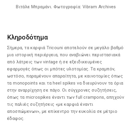
Βιτάλε Μπραμάνι. Φωτογραφία: Vibram Archives
Κληροδότημα
Σήμερα, τα καρφιά Tricouni αποτελούν σε μεγάλο βαθμό
μια ιστορική περιέργεια, που αναβιώνει περιστασιακά
από λάτρεις των vintage ή σε εξειδικευμένες
εφαρμογές όπως οι μπότες υλοτομίας. Τα κραμπόν,
ωστόσο, παραμένουν απαραίτητα, με καινοτομίες όπως
τα monopoints και τα heel spikes να διευρύνουν τα όρια
στην αναρρίχηση σε πάγο. Οι σύγχρονες συζητήσεις,
όπως τα microspikes έναντι των full crampons, απηχούν
τις παλιές συζητήσεις «με καρφιά έναντι
αποσπώμενων», με επίκεντρο την ευκολία σε μέτριο
έδαφος.