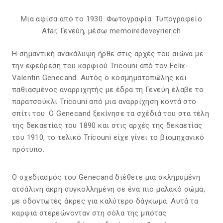
Μια αφίσα από το 1930. Φωτογραφία: Τυπογραφείο
Atar, Γενεύη, μέσω memoiredeveyrier.ch
Η σημαντική ανακάλυψη ήρθε στις αρχές του αιώνα με
την εφεύρεση του καρφιού Tricouni από τον Felix-
Valentin Genecand. Αυτός ο κοσμηματοπώλης και
παθιασμένος αναρριχητής με έδρα τη Γενεύη έλαβε το
παρατσούκλι Tricouni από μια αναρρίχηση κοντά στο
σπίτι του. Ο Genecand ξεκίνησε τα σχέδιά του στα τέλη
της δεκαετίας του 1890 και στις αρχές της δεκαετίας
του 1910, το τελικό Tricouni είχε γίνει το βιομηχανικό
πρότυπο.
Ο σχεδιασμός του Genecand διέθετε μια σκληρυμένη
ατσάλινη άκρη συγκολλημένη σε ένα πιο μαλακό σώμα,
με οδοντωτές άκρες για καλύτερο δάγκωμα. Αυτά τα
καρφιά στερεώνονταν στη σόλα της μπότας