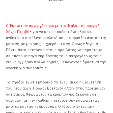
Ο Έκενσταϊν συνεργάστηκε με τον Ιταλό σιδηρουργό
Χένρι Γκριβέλ
για να κατασκευάσει ένα ελαφρύ,
ανθεκτικό ατσάλινο σκελετό που εφαρμόζει άνετα στις
μπότες, με μακριές, αιχμηρές μύτες. Όπως εξηγεί ο
Ρόντι, αυτό επέτρεπε στους ορειβάτες να περπατούν
σε απότομο πάγο γυρίζοντας τους αστραγάλους τους
για να αγγίξουν πολλά σημεία, μειώνοντας δραστικά την
ανάγκη για σκαλοπάτια.
Το σχέδιο έγινε εμπορικό το 1910, αλλά η υιοθέτησή
του ήταν αργή. Πολλοί Βρετανοί αλπινιστές παρέμειναν
σκεπτικοί, θεωρώντας τα κραμπόν ως δεκανίκι σε
σύγκριση με την «καθαρή» τεχνική των καρφωμένων
μπότες και των τσεκουριών. Ο ίδιος ο Έκενσταϊν
αναλογίστηκε τις δυνατότητες το 1908: «Δεν ξέρω τι θα