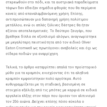
στερεωθούν στο πόδι, και τα αυστριακά παραδείγματα
τάφων δεν έδειξαν σημάδια φθοράς που θα περίμενε
κανείς από επαναλαμβανόμενη χρήση. Επίσης,
αντιπροσώπευαν μια δαπανηρή χρήση πολύτιμου
μετάλλου, ενώ οι απλές ξύλινες δέστρες θα ήταν
εξίσου αποτελεσματικές. Το δεύτερο ζευγάρι, που
βρέθηκε δίπλα σε εξοπλισμό αλόγων, αναγνωρίστηκε
με μεγαλύτερη πειστικότητα από τον ειδικό Oliver
Eaton Cromwell ως πρωτόγονοι αναβολείς και όχι ως
σίδερα ποδιών για αναρρίχηση.
Τελικά, το άρθρο καταρρίπτει απαλά τον προϊστορικό
μύθο για τα κραμπόν, ενισχύοντας ότι τα αληθινά
κραμπόν εμφανίστηκαν πολύ αργότερα. Αυτό
ευθυγραμμίζεται με τη σταδιακή, βασισμένη σε
στοιχεία εξέλιξη από τις μπότες με καρφιά σε ειδικά
εργαλεία έλξης στον πάγο που όρισαν τον αλπινισμό
τον 20ό αιώνα. Δείχνει επίσης πόσο εύκολα ο