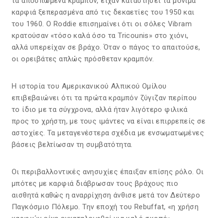
τα αποσπώμενα κραμπόν, είχαν καταστήσει τα μόνιμα
καρφιά ξεπερασμένα από τις δεκαετίες του 1950 και
του 1960. Ο Roddie επισημαίνει ότι οι σόλες Vibram
κρατούσαν «τόσο καλά όσο τα Tricounis» στο χιόνι,
αλλά υπερείχαν σε βράχο. Όταν ο πάγος το απαιτούσε,
οι ορειβάτες απλώς πρόσθεταν κραμπόν.
Η ιστορία του Αμερικανικού Αλπικού Ομίλου
επιβεβαιώνει ότι τα πρώτα κραμπόν ζύγιζαν περίπου
το ίδιο με τα σύγχρονα, αλλά ήταν λιγότερο φιλικά
προς το χρήστη, με τους ιμάντες να είναι επιρρεπείς σε
αστοχίες. Τα μεταγενέστερα σχέδια με ενσωματωμένες
βάσεις βελτίωσαν τη συμβατότητα.
Οι περιβαλλοντικές ανησυχίες έπαιξαν επίσης ρόλο. Οι
μπότες με καρφιά διάβρωσαν τους βράχους πιο
αισθητά καθώς η αναρρίχηση άνθισε μετά τον Δεύτερο
Παγκόσμιο Πόλεμο. Την εποχή του Rebuffat, «η χρήση