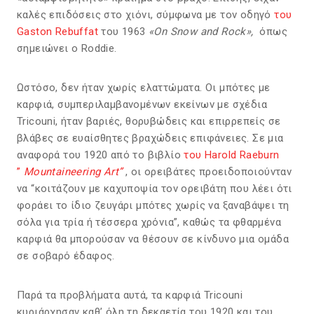
καλές επιδόσεις στο χιόνι, σύμφωνα με τον οδηγό
του
Gaston Rebuffat
του 1963
«On Snow and Rock»,
όπως
σημειώνει ο Roddie.
Ωστόσο, δεν ήταν χωρίς ελαττώματα. Οι μπότες με
καρφιά, συμπεριλαμβανομένων εκείνων με σχέδια
Tricouni, ήταν βαριές, θορυβώδεις και επιρρεπείς σε
βλάβες σε ευαίσθητες βραχώδεις επιφάνειες. Σε μια
αναφορά του 1920 από το βιβλίο
του Harold Raeburn
”
Mountaineering Art”
, οι ορειβάτες προειδοποιούνταν
να “κοιτάζουν με καχυποψία τον ορειβάτη που λέει ότι
φοράει το ίδιο ζευγάρι μπότες χωρίς να ξαναβάψει τη
σόλα για τρία ή τέσσερα χρόνια”, καθώς τα φθαρμένα
καρφιά θα μπορούσαν να θέσουν σε κίνδυνο μια ομάδα
σε σοβαρό έδαφος.
Παρά τα προβλήματα αυτά, τα καρφιά Tricouni
κυριάρχησαν καθ’ όλη τη δεκαετία του 1920 και του