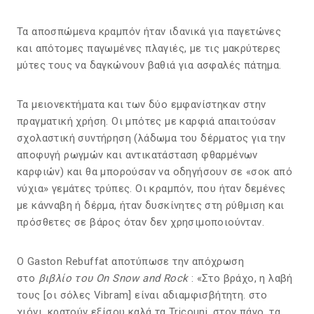
Τα αποσπώμενα κραμπόν ήταν ιδανικά για παγετώνες
και απότομες παγωμένες πλαγιές, με τις μακρύτερες
μύτες τους να δαγκώνουν βαθιά για ασφαλές πάτημα.
Τα μειονεκτήματα και των δύο εμφανίστηκαν στην
πραγματική χρήση. Οι μπότες με καρφιά απαιτούσαν
σχολαστική συντήρηση (λάδωμα του δέρματος για την
αποφυγή ρωγμών και αντικατάσταση φθαρμένων
καρφιών) και θα μπορούσαν να οδηγήσουν σε «σοκ από
νύχια» γεμάτες τρύπες. Οι κραμπόν, που ήταν δεμένες
με κάνναβη ή δέρμα, ήταν δυσκίνητες στη ρύθμιση και
πρόσθετες σε βάρος όταν δεν χρησιμοποιούνταν.
Ο Gaston Rebuffat αποτύπωσε την απόχρωση
στο
βιβλίο του On Snow and Rock
: «Στο βράχο, η λαβή
τους [οι σόλες Vibram] είναι αδιαμφισβήτητη. στο
χιόνι, κρατούν εξίσου καλά τα Tricouni. στον πάγο, τα