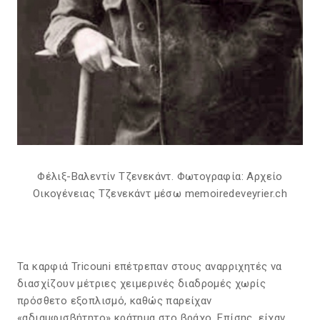
Φέλιξ-Βαλεντίν Τζενεκάντ. Φωτογραφία: Αρχείο
Οικογένειας Τζενεκάντ μέσω memoiredeveyrier.ch
Τα καρφιά Tricouni επέτρεπαν στους αναρριχητές να
διασχίζουν μέτριες χειμερινές διαδρομές χωρίς
πρόσθετο εξοπλισμό, καθώς παρείχαν
«αδιαμφισβήτητο» κράτημα στο βράχο. Επίσης, είχαν