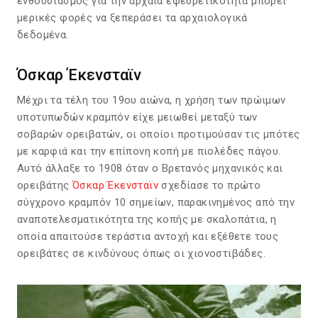
ενθουσιασμός για την αρχαία εφευρετικότητα μπορεί
μερικές φορές να ξεπεράσει τα αρχαιολογικά
δεδομένα.
Όσκαρ Έκενσταϊν
Μέχρι τα τέλη του 19ου αιώνα, η χρήση των πρώιμων
υποτυπωδών κραμπόν είχε μειωθεί μεταξύ των
σοβαρών ορειβατών, οι οποίοι προτιμούσαν τις μπότες
με καρφιά και την επίπονη κοπή με πιολέδες πάγου.
Αυτό άλλαξε το 1908 όταν ο Βρετανός μηχανικός και
ορειβάτης
Όσκαρ Έκενσταϊν
σχεδίασε το πρώτο
σύγχρονο κραμπόν 10 σημείων, παρακινημένος από την
αναποτελεσματικότητα της κοπής με σκαλοπάτια, η
οποία απαιτούσε τεράστια αντοχή και εξέθετε τους
ορειβάτες σε κινδύνους όπως οι χιονοστιβάδες.