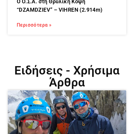
O Ο.Σ.Α. στη Θρυλική Κόψη
“DZAMDZIEV” – VIHREN (2.914m)
Περισσότερα »
Eιδήσεις - Χρήσιμα
Άρθρα